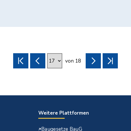
von
18
Weitere Plattformen
Baugesetze BauG
