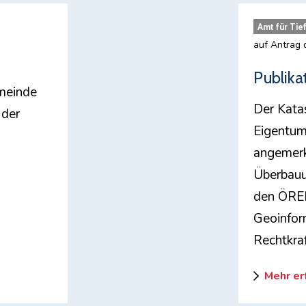
Amt für Tie
auf Antrag
Publika
meinde
Der Katas
 der
Eigentum
angemerk
Überbauu
den ÖREB
Geoinform
Rechtkraf
Mehr er