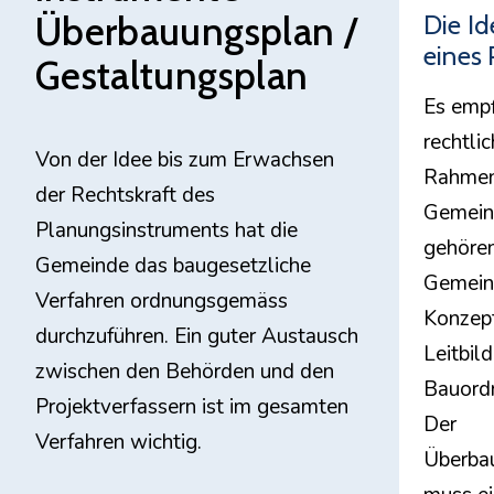
Überbauungsplan /
Die Id
eines 
Gestaltungsplan
Es empfi
rechtli
Von der Idee bis zum Erwachsen
Rahmen
der Rechtskraft des
Gemeind
Planungsinstruments hat die
gehören
Gemeinde das baugesetzliche
Gemeind
Verfahren ordnungsgemäss
Konzept
durchzuführen. Ein guter Austausch
Leitbil
zwischen den Behörden und den
Bauord
Projektverfassern ist im gesamten
Der
Verfahren wichtig.
Überba