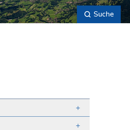
Suche


