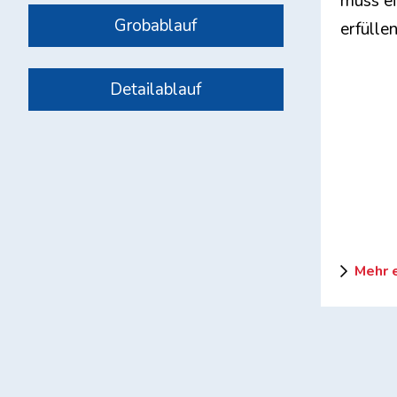
muss e
Grobablauf
erfüllen
Detailablauf
Mehr 