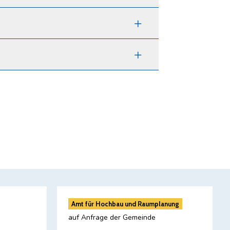


Amt für Hochbau und Raumplanung
auf Anfrage der Gemeinde