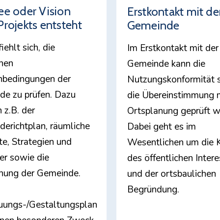
ee oder Vision
Erstkontakt mit de
Projekts entsteht
Gemeinde
ehlt sich, die
Im Erstkontakt mit der
chen
Gemeinde kann die
bedingungen der
Nutzungskonformität 
e zu prüfen. Dazu
die Übereinstimmung m
 z.B. der
Ortsplanung geprüft w
erichtplan, räumliche
Dabei geht es im
e, Strategien und
Wesentlichen um die 
der sowie die
des öffentlichen Inter
nung der Gemeinde.
und der ortsbaulichen
Begründung.
uungs-/Gestaltungsplan